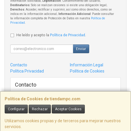
información solicitada;
Legitimación
: Consentimiento del usuario;
Destinatarios
: Solo se realizan cesiones si existe una obligación legal;
Derechos
: Acceder, rectificar y suprimir, así como otros derechos, como se
indica en la información adicional;
Información Adicional
: Puede consultar
la información completa de Protección de Datos en nuestra
Política de
Privacidad
.
He leído y acepto la
Política de Privacidad
.
Enviar
Contacto
Información Legal
Política Privacidad
Política de Cookies
Contacto
admin@tiendampc.com
Política de Cookies de tiendampc.com
Configurar
Rechazar
Aceptar Cookies
Informatica Villaviciosa C/ Victor garcia de la concha 14 Bajo, ASTURIAS,
España. - C.I.F.: B74370032 -
Utilizamos cookies propias y de terceros para mejorar nuestros
servicios.
Tfno: 98484618