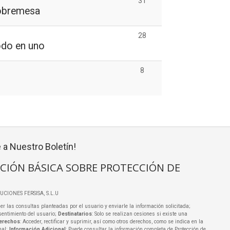
31
obremesa
28
do en uno
8
 a Nuestro Boletín!
CIÓN BÁSICA SOBRE PROTECCIÓN DE
LUCIONES FERSISA, S.L.U
er las consultas planteadas por el usuario y enviarle la información solicitada;
sentimiento del usuario;
Destinatarios
: Solo se realizan cesiones si existe una
erechos
: Acceder, rectificar y suprimir, así como otros derechos, como se indica en la
nal;
Información Adicional
: Puede consultar la información completa de Protección de