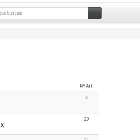
Nº Art.
6
29
vX