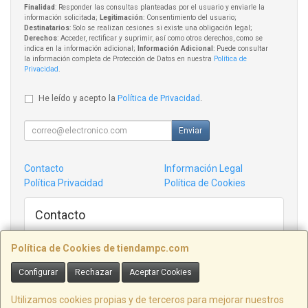
Finalidad
: Responder las consultas planteadas por el usuario y enviarle la
información solicitada;
Legitimación
: Consentimiento del usuario;
Destinatarios
: Solo se realizan cesiones si existe una obligación legal;
Derechos
: Acceder, rectificar y suprimir, así como otros derechos, como se
indica en la información adicional;
Información Adicional
: Puede consultar
la información completa de Protección de Datos en nuestra
Política de
Privacidad
.
He leído y acepto la
Política de Privacidad
.
Enviar
Contacto
Información Legal
Política Privacidad
Política de Cookies
Contacto
admin@tiendampc.com
Política de Cookies de tiendampc.com
Configurar
Rechazar
Aceptar Cookies
Informatica Villaviciosa C/ Victor garcia de la concha 14 Bajo, ASTURIAS,
España. - C.I.F.: B74370032 -
Utilizamos cookies propias y de terceros para mejorar nuestros