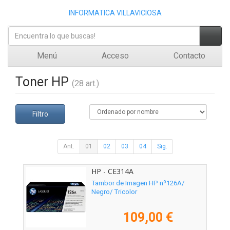
INFORMATICA VILLAVICIOSA
Menú
Acceso
Contacto
Toner HP
(28 art.)
Filtro
Ant.
01
02
03
04
Sig.
HP - CE314A
Tambor de Imagen HP nº126A/
Negro/ Tricolor
109,00 €