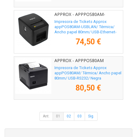
APPROX - APPPOS80AM-
USBLAN
Impresora de Tickets Approx
appPOS80AM-USBLAN/ Térmica/
Ancho papel 80mm/ USB-Ethernet-
RJ11/ Negra
74,50 €
APPROX - APPPOS80AM
Impresora de Tickets Approx
appPOS80AM/ Térmica/ Ancho papel
80mm/ USB-RS232/ Negra
80,50 €
Ant.
01
02
03
Sig.