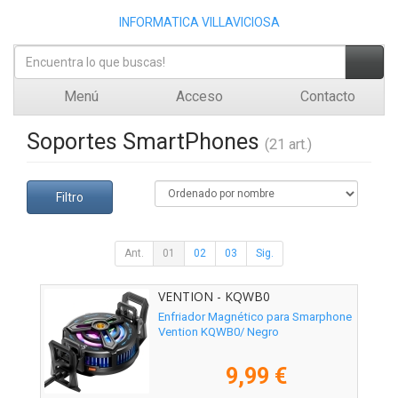
INFORMATICA VILLAVICIOSA
Menú
Acceso
Contacto
Soportes SmartPhones
(21 art.)
Filtro
Ant.
01
02
03
Sig.
VENTION - KQWB0
Enfriador Magnético para Smarphone
Vention KQWB0/ Negro
9,99 €