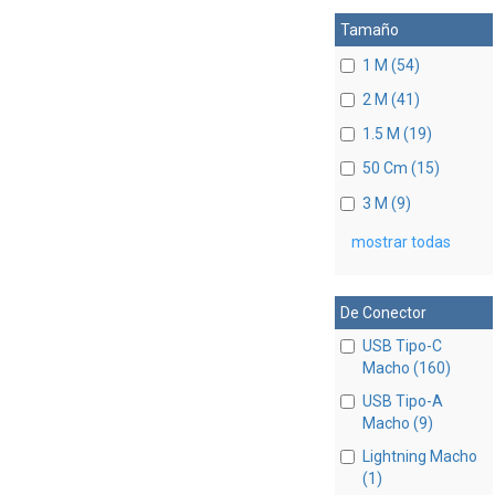
Tamaño
1 M (54)
2 M (41)
1.5 M (19)
50 Cm (15)
3 M (9)
mostrar todas
De Conector
USB Tipo-C
Macho (160)
USB Tipo-A
Macho (9)
Lightning Macho
(1)