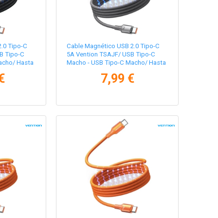
.0 Tipo-C
Cable Magnético USB 2.0 Tipo-C
B Tipo-C
5A Vention TSAJF/ USB Tipo-C
acho/ Hasta
Macho - USB Tipo-C Macho/ Hasta
/ Negro
240W/ 480Mbps/ 1m/ Titanio
€
7,99 €