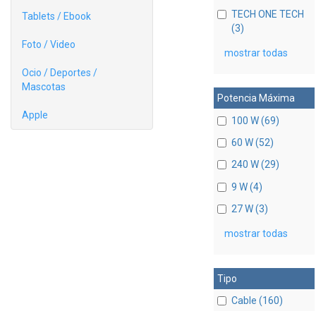
TECH ONE TECH
Tablets / Ebook
(3)
Foto / Video
mostrar todas
Ocio / Deportes /
Mascotas
Potencia Máxima
Apple
100 W (69)
60 W (52)
240 W (29)
9 W (4)
27 W (3)
mostrar todas
Tipo
Cable (160)