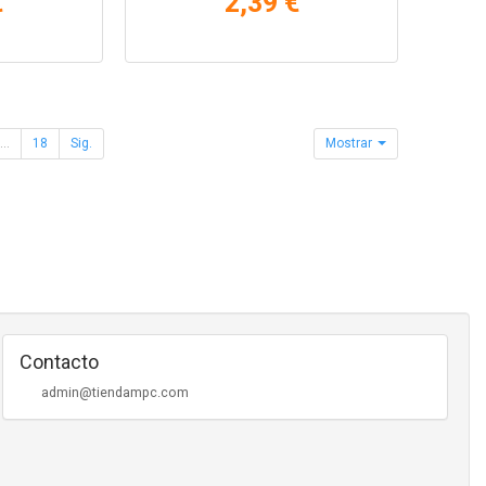
€
2,39 €
...
18
Sig.
Mostrar
Contacto
admin@tiendampc.com