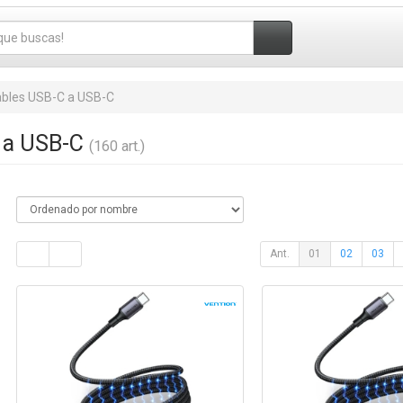
bles USB-C a USB-C
 a USB-C
(160 art.)
Ant.
01
02
03