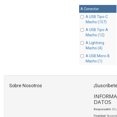
A Conector
A USB Tipo-C
Macho (157)
A USB Tipo-A
Macho (12)
A Lightning
Macho (4)
A USB Micro-B
Macho (1)
Sobre Nosotros
¡Suscríbete
INFORMA
DATOS
Responsable
: SO
Finalidad
: Respond