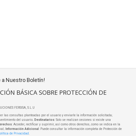
 a Nuestro Boletín!
CIÓN BÁSICA SOBRE PROTECCIÓN DE
LUCIONES FERSISA, S.L.U
er las consultas planteadas por el usuario y enviarle la información solicitada;
sentimiento del usuario;
Destinatarios
: Solo se realizan cesiones si existe una
erechos
: Acceder, rectificar y suprimir, así como otros derechos, como se indica en la
nal;
Información Adicional
: Puede consultar la información completa de Protección de
olítica de Privacidad
.