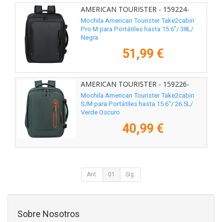
AMERICAN TOURISTER - 159224-
361E
Mochila American Tourister Take2cabin
Pro M para Portátiles hasta 15.6"/ 38L/
Negra
51,99 €
AMERICAN TOURISTER - 159226-
1257
Mochila American Tourister Take2cabin
S/M para Portátiles hasta 15.6"/ 26.5L/
Verde Oscuro
40,99 €
Ant.
01
Sig.
Sobre Nosotros