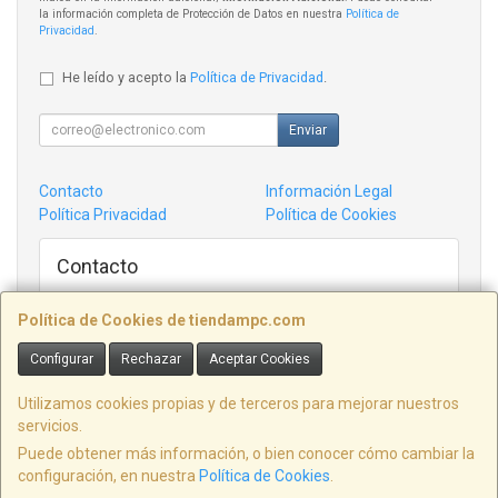
la información completa de Protección de Datos en nuestra
Política de
Privacidad
.
He leído y acepto la
Política de Privacidad
.
Enviar
Contacto
Información Legal
Política Privacidad
Política de Cookies
Contacto
admin@tiendampc.com
Política de Cookies de tiendampc.com
Configurar
Rechazar
Aceptar Cookies
Informatica Villaviciosa C/ Victor garcia de la concha 14 Bajo, ASTURIAS,
España. - C.I.F.: B74370032 -
Utilizamos cookies propias y de terceros para mejorar nuestros
servicios.
Tfno: 98484618
Puede obtener más información, o bien conocer cómo cambiar la
configuración, en nuestra
Política de Cookies
.