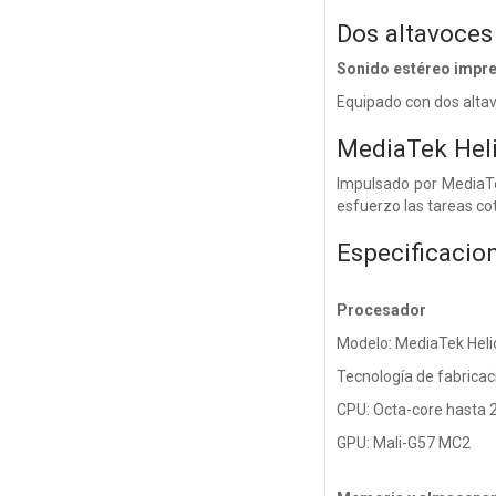
Dos altavoces
Sonido estéreo impr
Equipado con dos alta
MediaTek Heli
Impulsado por MediaTek
esfuerzo las tareas cot
Especificacio
Procesador
Modelo: MediaTek Heli
Tecnología de fabricac
CPU: Octa-core hasta 
GPU: Mali-G57 MC2