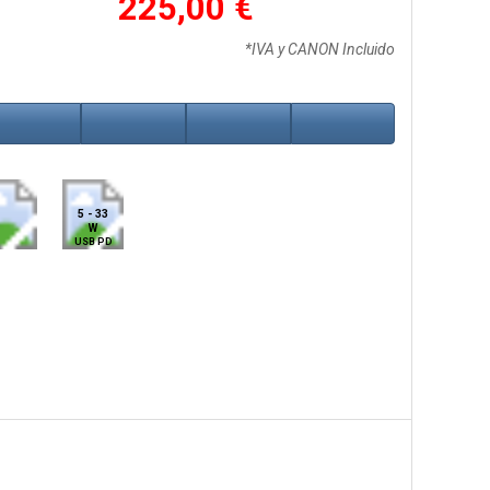
225,00 €
*IVA y CANON Incluido
5 - 33
W
USB PD