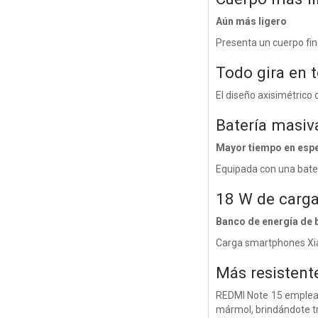
Aún más ligero
Presenta un cuerpo fin
Todo gira en t
El diseño axisimétrico
Batería masi
Mayor tiempo en esper
Equipada con una bate
18 W de carga
Banco de energía de b
Carga smartphones Xiao
Más resistent
REDMI Note 15 emplea v
mármol, brindándote tra