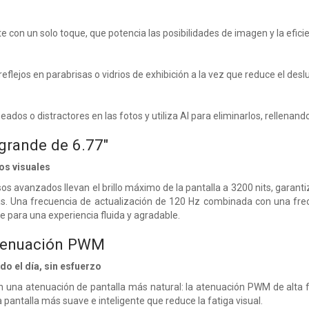
e con un solo toque, que potencia las posibilidades de imagen y la eficie
reflejos en parabrisas o vidrios de exhibición a la vez que reduce el de
ados o distractores en las fotos y utiliza AI para eliminarlos, rellena
 grande de 6.77"
os visuales
s avanzados llevan el brillo máximo de la pantalla a 3200 nits, garantiza
tas. Una frecuencia de actualización de 120 Hz combinada con una fre
le para una experiencia fluida y agradable.
tenuación PWM
do el día, sin esfuerzo
n una atenuación de pantalla más natural: la atenuación PWM de alta
a pantalla más suave e inteligente que reduce la fatiga visual.