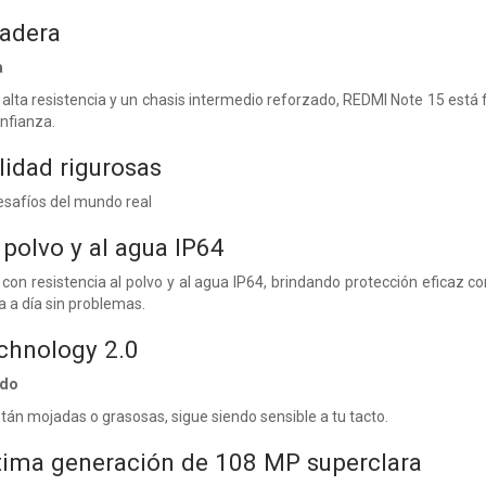
radera
a
lta resistencia y un chasis intermedio reforzado, REDMI Note 15 está fa
onfianza.
lidad rigurosas
esafíos del mundo real
 polvo y al agua IP64
on resistencia al polvo y al agua IP64, brindando protección eficaz co
a a día sin problemas.
chnology 2.0
ido
stán mojadas o grasosas, sigue siendo sensible a tu tacto.
tima generación de 108 MP superclara