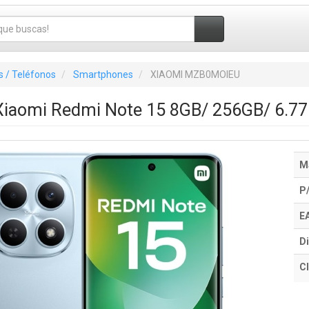
 / Teléfonos
Smartphones
XIAOMI MZB0MOIEU
iaomi Redmi Note 15 8GB/ 256GB/ 6.77"/
M
P
E
Di
Cl