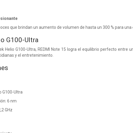
esionante
voces que brindan un aumento de volumen de hasta un 300 % para una e
o G100-Ultra
 Helio G100-Ultra, REDMI Note 15 logra el equilibrio perfecto entre un
idianas y el entretenimiento.
nes
o G100-Ultra
ión: 6 nm
2,2 GHz