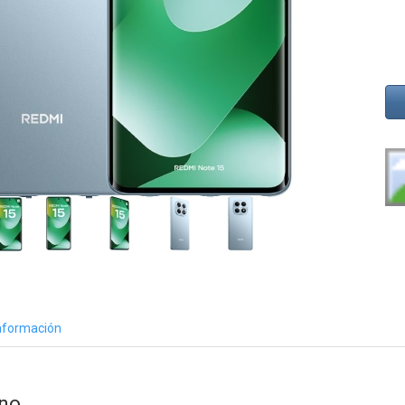
nformación
ino