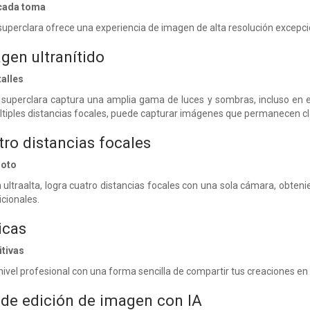
 cada toma
perclara ofrece una experiencia de imagen de alta resolución excepci
gen ultranítido
alles
uperclara captura una amplia gama de luces y sombras, incluso en en
tiples distancias focales, puede capturar imágenes que permanecen cla
tro distancias focales
hoto
n ultraalta, logra cuatro distancias focales con una sola cámara, obt
icionales.
icas
itivas
 nivel profesional con una forma sencilla de compartir tus creaciones en
de edición de imagen con IA