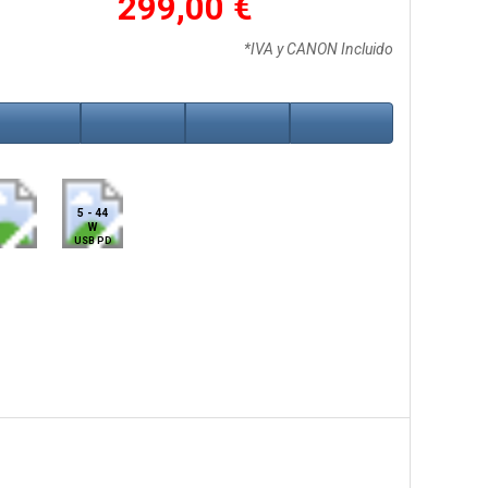
299,00 €
*IVA y CANON Incluido
5 - 44
W
USB PD