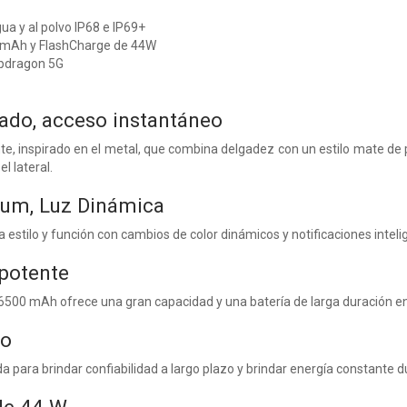
gua y al polvo IP68 e IP69+
 mAh y FlashCharge de 44W
pdragon 5G
ado, acceso instantáneo
, inspirado en el metal, que combina delgadez con un estilo mate de p
l lateral.
um, Luz Dinámica
 estilo y función con cambios de color dinámicos y notificaciones inteli
potente
 6500 mAh ofrece una gran capacidad y una batería de larga duración e
ro
a para brindar confiabilidad a largo plazo y brindar energía constante du