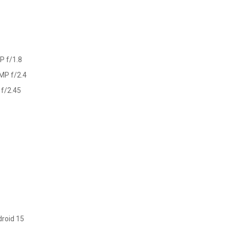
P f/1.8
MP f/2.4
 f/2.45
droid 15