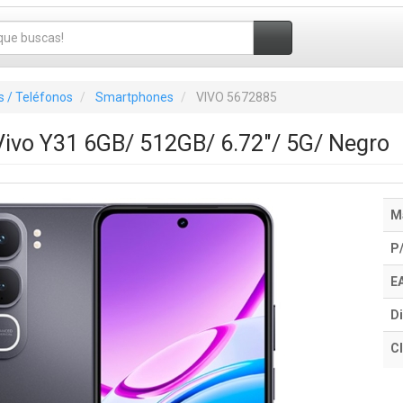
 / Teléfonos
Smartphones
VIVO 5672885
ivo Y31 6GB/ 512GB/ 6.72"/ 5G/ Negro
M
P
E
Di
Cl