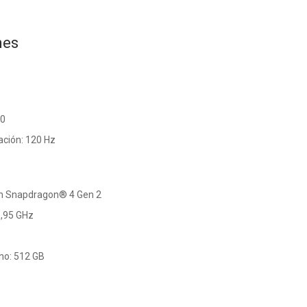
nes
80
ación: 120 Hz
m Snapdragon® 4 Gen 2
1,95 GHz
no: 512 GB