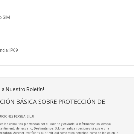
o SIM
ncia: IP69
 a Nuestro Boletín!
CIÓN BÁSICA SOBRE PROTECCIÓN DE
LUCIONES FERSISA, S.L.U
er las consultas planteadas por el usuario y enviarle la información solicitada;
sentimiento del usuario;
Destinatarios
: Solo se realizan cesiones si existe una
erechos
: Acceder, rectificar y suprimir, así como otros derechos, como se indica en la