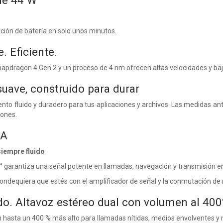
de 44 W
ión de batería en solo unos minutos.
. Eficiente.
napdragon 4 Gen 2 y un proceso de 4 nm ofrecen altas velocidades y ba
uave, construido para durar
ento fluido y duradero para tus aplicaciones y archivos. Las medidas a
iones.
IA
iempre fluido
° garantiza una señal potente en llamadas, navegación y transmisión en
dequiera que estés con el amplificador de señal y la conmutación de r
o. Altavoz estéreo dual
con volumen al 400
 hasta un 400 % más alto para llamadas nítidas, medios envolventes y 