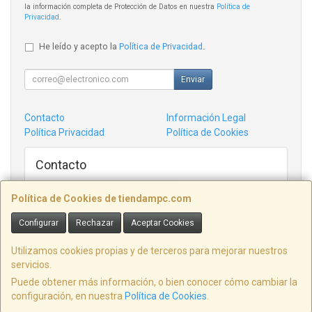
la información completa de Protección de Datos en nuestra
Política de
Privacidad
.
He leído y acepto la
Política de Privacidad
.
Enviar
Contacto
Información Legal
Política Privacidad
Política de Cookies
Contacto
admin@tiendampc.com
Política de Cookies de tiendampc.com
Configurar
Rechazar
Aceptar Cookies
Informatica Villaviciosa C/ Victor garcia de la concha 14 Bajo, ASTURIAS,
España. - C.I.F.: B74370032 -
Utilizamos cookies propias y de terceros para mejorar nuestros
servicios.
Tfno: 98484618
Puede obtener más información, o bien conocer cómo cambiar la
configuración, en nuestra
Política de Cookies
.