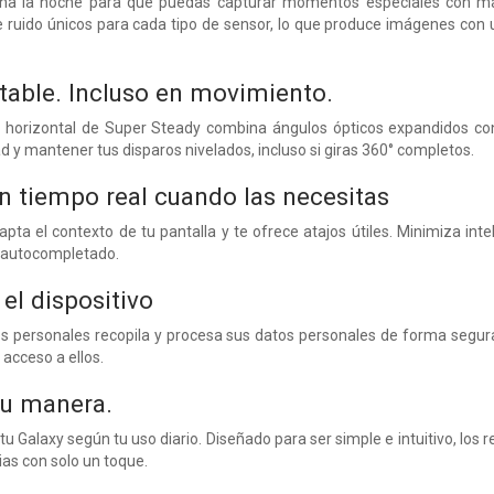
mina la noche para que puedas capturar momentos especiales con ma
 ruido únicos para cada tipo de sensor, lo que produce imágenes con 
table. Incluso en movimiento.
 horizontal de Super Steady combina ángulos ópticos expandidos con
d y mantener tus disparos nivelados, incluso si giras 360° completos.
n tiempo real cuando las necesitas
ta el contexto de tu pantalla y te ofrece atajos útiles. Minimiza inte
 autocompletado.
el dispositivo
 personales recopila y procesa sus datos personales de forma segura.
l acceso a ellos.
tu manera.
tu Galaxy según tu uso diario. Diseñado para ser simple e intuitivo, los
rias con solo un toque.