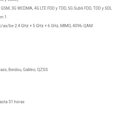
 GSM, 3G WCDMA, 4G LTE FDD y TDD, 5G Sub6 FDD, TDD y SDL
en 1
ac/ax/be 2.4 GHz + 5 GHz + 6 GHz, MIMO, 4096-QAM
nass, Beidou, Galileo, QZSS
asta 31 horas