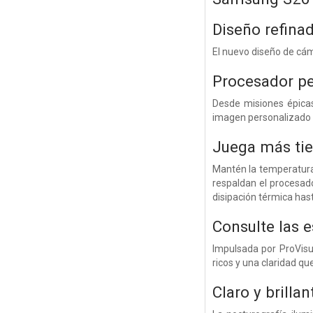
Diseño refina
El nuevo diseño de cáma
Procesador pe
Desde misiones épicas
imagen personalizado q
Juega más ti
Mantén la temperatura 
respaldan el procesado
disipación térmica has
Consulte las 
Impulsada por ProVisu
ricos y una claridad qu
Claro y brilla