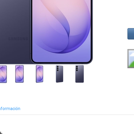
nformación
+