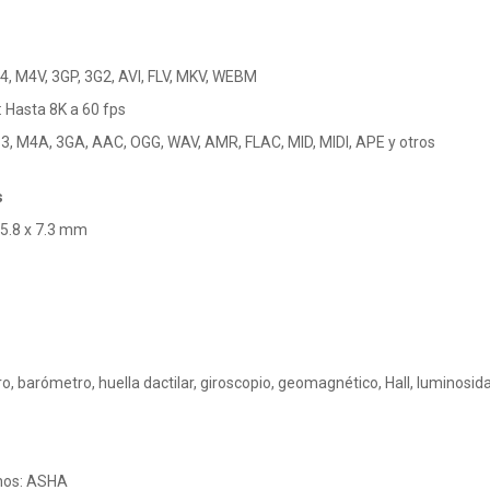
, M4V, 3GP, 3G2, AVI, FLV, MKV, WEBM
 Hasta 8K a 60 fps
3, M4A, 3GA, AAC, OGG, WAV, AMR, FLAC, MID, MIDI, APE y otros
s
75.8 x 7.3 mm
, barómetro, huella dactilar, giroscopio, geomagnético, Hall, luminosid
onos: ASHA