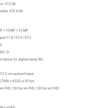
no: 512 GB
ible: 475.4 GB
MP + 10 MP + 12 MP
al: F1.8 / F2.4 / F2.2
Sí
IS): Sí
d óptica 2x, digital hasta 30x
 F2.2 con autoenfoque
 (7680 x 4320) a 30 fps
en FHD, 120 fps en FHD, 120 fps en UHD
IM y eSIM)