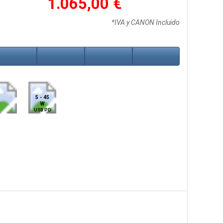
1.065,00 €
*IVA y CANON Incluido
5 - 45
W
USB PD