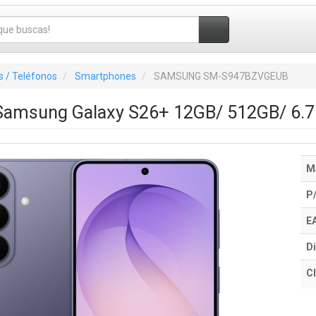
 / Teléfonos
Smartphones
SAMSUNG SM-S947BZVGEUB
amsung Galaxy S26+ 12GB/ 512GB/ 6.7"/
M
P
E
Di
Cl