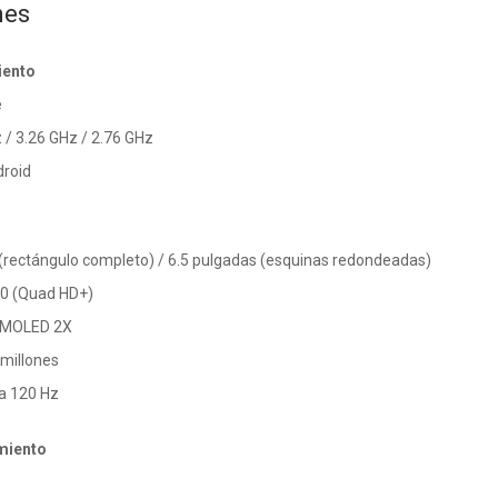
nes
iento
e
 / 3.26 GHz / 2.76 GHz
droid
(rectángulo completo) / 6.5 pulgadas (esquinas redondeadas)
40 (Quad HD+)
AMOLED 2X
 millones
ta 120 Hz
miento