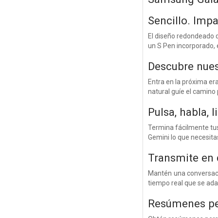
Sencillo. Imp
El diseño redondeado d
un S Pen incorporado, 
Descubre nuest
Entra en la próxima er
natural guíe el camino 
Pulsa, habla, l
Termina fácilmente tus
Gemini lo que necesita
Transmite en 
Mantén una conversaci
tiempo real que se ada
Resúmenes per