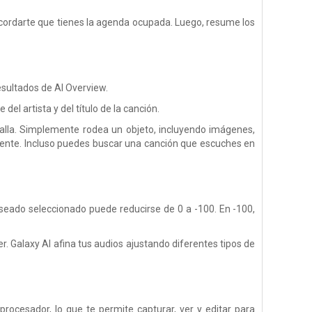
ordarte que tienes la agenda ocupada. Luego, resume los
esultados de AI Overview.
el artista y del título de la canción.
talla. Simplemente rodea un objeto, incluyendo imágenes,
mente. Incluso puedes buscar una canción que escuches en
seado seleccionado puede reducirse de 0 a -100. En -100,
r. Galaxy AI afina tus audios ajustando diferentes tipos de
rocesador, lo que te permite capturar, ver y editar para