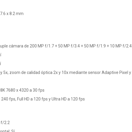
77.6 x 8.2 mm
uple cámara de 200 MP f/1.7 + 50 MP f/3.4 + 50 MP f/1.9 + 10 MP f/2.4
í
í
 5x, zoom de calidad óptica 2x y 10x mediante sensor Adaptive Pixel y
D 8K 7680 x 4320 a 30 fps
 240 fps, Full HD a 120 fps y Ultra HD a 120 fps
 f/2.2
ntal: Sí