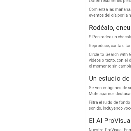
Obtén resúmenes perso
Comienza las mañanas 
eventos del día por la 
Rodéalo, encu
S Pen rodea un chocola
Reproduce, canta o tara
Circle to Search with
vídeos o texto, con e
el momento sin cambia
Un estudio de
Se ven imágenes de su
Mute aparece destaca
Filtra el ruido de fond
sonido, incluyendo voc
El AI ProVisu
Nuestro ProVisual Eng