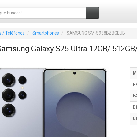
 / Teléfonos
Smartphones
SAMSUNG SM-S938BZBGEUB
amsung Galaxy S25 Ultra 12GB/ 512GB/ 6
M
P
E
Di
Cl