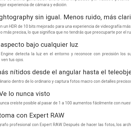
ejor experiencia de cámara y edición.
ghtography sin igual. Menos ruido, más clar
n un HDR de 10 bits mejorado para una experiencia de videografía má
o más precisa, lo que significa que no tendrás que preocuparte por el r
 aspecto bajo cualquier luz
Engine detecta la luz en el entorno y reconoce con precisión los su
ven tus ojos.
ás nítidos desde el angular hasta el teleobje
dinario dentro de lo ordinario y captura fotos macro con detalles preci
e lo nunca visto
nunca creíste posible al pasar de 1 a 100 aumentos fácilmente con nue
toma con Expert RAW
afo profesional con Expert RAW. Después de hacer las fotos, los archiv