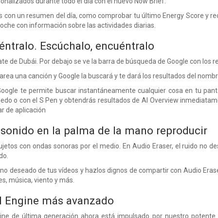
nalizados durante todo el día con el nuevo Now Brief.
con un resumen del día, como comprobar tu último Energy Score y rec
noche con información sobre las actividades diarias.
éntralo. Escúchalo, encuéntralo
te de Dubái. Por debajo se ve la barra de búsqueda de Google con los r
rea una canción y Google la buscará y te dará los resultados del nombre d
 Google te permite buscar instantáneamente cualquier cosa en tu pan
l dedo o con el S Pen y obtendrás resultados de AI Overview inmediata
r de aplicación
 sonido en la palma de la mano reproducir
jetos con ondas sonoras por el medio. En Audio Eraser, el ruido no de
do.
o no deseado de tus vídeos y hazlos dignos de compartir con Audio Erase
es, música, viento y más.
al Engine más avanzado
ine de última generación ahora está impulsado por nuestro potente p