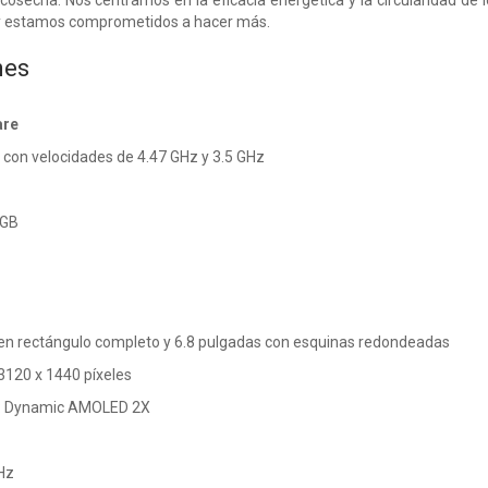
cosecha. Nos centramos en la eficacia energética y la circularidad de l
y estamos comprometidos a hacer más.
nes
are
 con velocidades de 4.47 GHz y 3.5 GHz
 GB
 en rectángulo completo y 6.8 pulgadas con esquinas redondeadas
3120 x 1440 píxeles
la: Dynamic AMOLED 2X
Hz