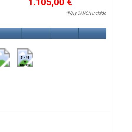
1.105,00 €
*IVA y CANON Incluido
5 - 45
W
USB PD