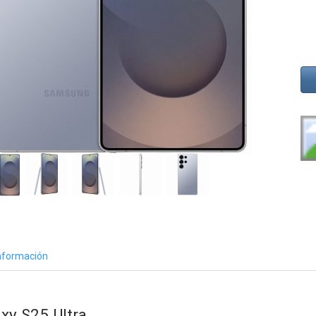
nformación
xy S25 Ultra