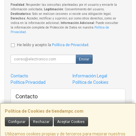
Finalidad
: Responder las consultas planteadas por el usuario y enviarle la
información solicitada;
Legitimación
: Consentimiento del usuario;
Destinatarios
: Solo se realizan cesiones si existe una obligación legal;
Derechos
: Acceder, rectificar y suprimir, así como otros derechos, como se
indica en la información adicional;
Información Adicional
: Puede consultar
la información completa de Protección de Datos en nuestra
Política de
Privacidad
.
He leído y acepto la
Política de Privacidad
.
Enviar
Contacto
Información Legal
Política Privacidad
Política de Cookies
Contacto
admin@tiendampc.com
Política de Cookies de tiendampc.com
Configurar
Rechazar
Aceptar Cookies
Informatica Villaviciosa C/ Victor garcia de la concha 14 Bajo, ASTURIAS,
España. - C.I.F.: B74370032 -
Utilizamos cookies propias y de terceros para mejorar nuestros