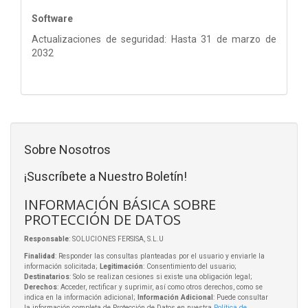
Software
Actualizaciones de seguridad: Hasta 31 de marzo de
2032
Sobre Nosotros
¡Suscríbete a Nuestro Boletín!
INFORMACIÓN BÁSICA SOBRE
PROTECCIÓN DE DATOS
Responsable
: SOLUCIONES FERSISA, S.L.U
Finalidad
: Responder las consultas planteadas por el usuario y enviarle la
información solicitada;
Legitimación
: Consentimiento del usuario;
Destinatarios
: Solo se realizan cesiones si existe una obligación legal;
Derechos
: Acceder, rectificar y suprimir, así como otros derechos, como se
indica en la información adicional;
Información Adicional
: Puede consultar
la información completa de Protección de Datos en nuestra
Política de