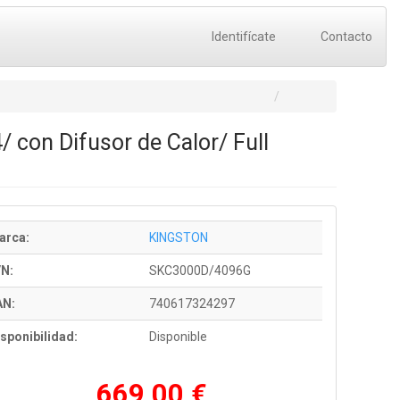
Identifícate
Contacto
con Difusor de Calor/ Full
arca:
KINGSTON
/N:
SKC3000D/4096G
AN:
740617324297
sponibilidad:
Disponible
669,00 €