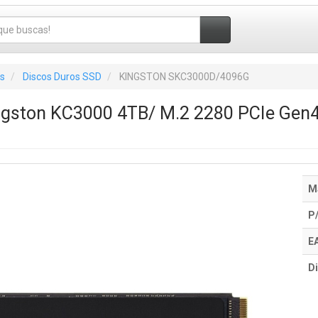
s
Discos Duros SSD
KINGSTON SKC3000D/4096G
gston KC3000 4TB/ M.2 2280 PCIe Gen4/ 
M
P
E
Di