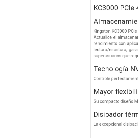
KC3000 PCIe 
Almacenamient
Kingston KC3000 PCIe 
Actualice el almacena
rendimiento con aplic
lectura/escritura, gar
superusuarios que req
Tecnología N
Controle perfectamente
Mayor flexibil
Su compacto diseño M.
Disipador térm
La excepcional disipac