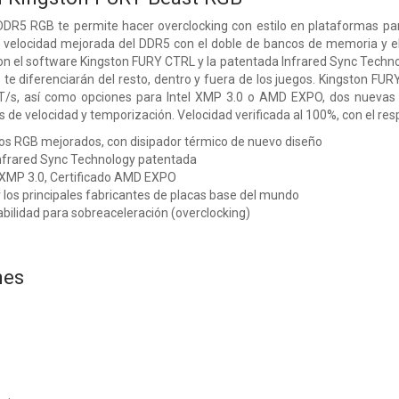
DR5 RGB te permite hacer overclocking con estilo en plataformas pa
la velocidad mejorada del DDR5 con el doble de bancos de memoria y 
n el software Kingston FURY CTRL y la patentada Infrared Sync Technol
 te diferenciarán del resto, dentro y fuera de los juegos. Kingston 
T/s, así como opciones para Intel XMP 3.0 o AMD EXPO, dos nuevas 
s de velocidad y temporización. Velocidad verificada al 100%, con el resp
os RGB mejorados, con disipador térmico de nuevo diseño
nfrared Sync Technology patentada
l XMP 3.0, Certificado AMD EXPO
los principales fabricantes de placas base del mundo
abilidad para sobreaceleración (overclocking)
nes