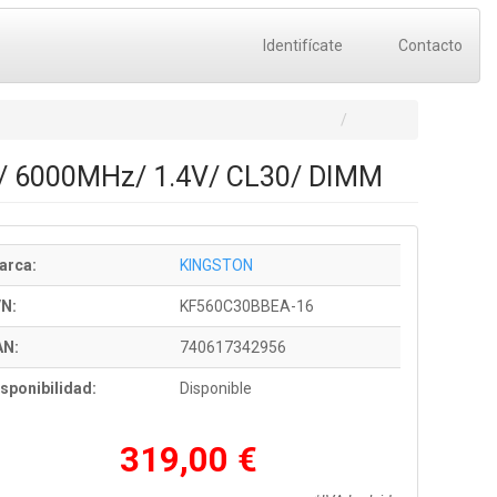
Identifícate
Contacto
/ 6000MHz/ 1.4V/ CL30/ DIMM
arca:
KINGSTON
/N:
KF560C30BBEA-16
AN:
740617342956
sponibilidad:
Disponible
319,00 €