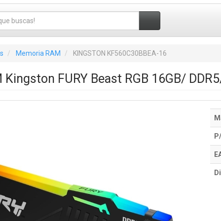
s
Memoria RAM
KINGSTON KF560C30BBEA-16
 Kingston FURY Beast RGB 16GB/ DDR5
M
P
E
Di