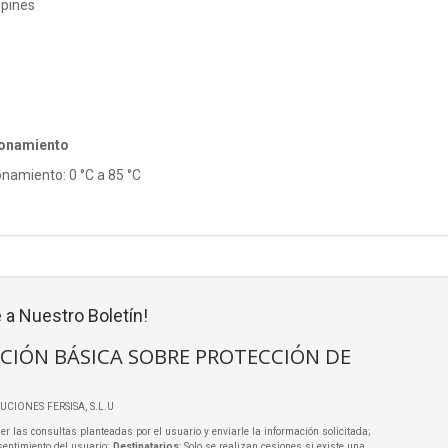
 pines
ionamiento
namiento: 0 °C a 85 °C
 a Nuestro Boletín!
CIÓN BÁSICA SOBRE PROTECCIÓN DE
LUCIONES FERSISA, S.L.U
er las consultas planteadas por el usuario y enviarle la información solicitada;
sentimiento del usuario;
Destinatarios
: Solo se realizan cesiones si existe una