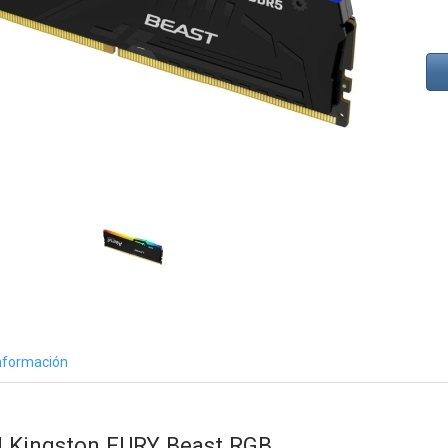
nformación
Kingston FURY Beast RGB