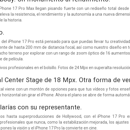
 iPhone 17 Pro Max llegan pisando fuerte con un rediseño total desde
leva la resistencia, el rendimiento y la autonomía a una nueva dimensió
 la historia.
o.
del iPhone 17 Pro está pensado para que puedas llevar tu creatividad 
lente de hasta 200 mm de distancia focal, así como nuestro diseño en 
cho terreno por explorar con un rango de zoom óptico de 16 aumentos.
 de película.
os profesionales en el bolsillo. Fotos de 24 Mpx en superalta resolució
l Center Stage de 18 Mpx.
Otra forma de ver
al viene con un montón de opciones para que tus vídeos y fotos enseñ
y horizontal sin girar el iPhone. Ahora el plano se abre de forma automát
larías con su representante.
 hasta superproducciones de Hollywood, con el iPhone 17 Pro es
profesionales que nunca, como la estabilización mejorada, los ajustes 
pones la visión y el iPhone 17 Pro la convierte en cine.