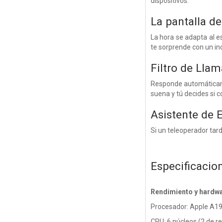
dispositivos.
La pantalla d
La hora se adapta al e
te sorprende con un inc
Filtro de Lla
Responde automáticame
suena y tú decides si c
Asistente de 
Si un teleoperador tard
Especificacio
Rendimiento y hardw
Procesador: Apple A19
CPU: 6 núcleos (2 de re