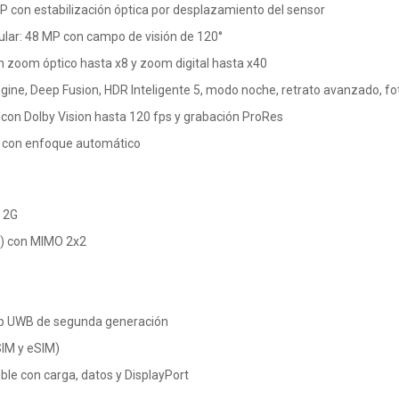
P con estabilización óptica por desplazamiento del sensor
ular: 48 MP con campo de visión de 120°
n zoom óptico hasta x8 y zoom digital hasta x40
gine, Deep Fusion, HDR Inteligente 5, modo noche, retrato avanzado, 
 con Dolby Vision hasta 120 fps y grabación ProRes
 con enfoque automático
y 2G
be) con MIMO 2x2
ip UWB de segunda generación
SIM y eSIM)
le con carga, datos y DisplayPort