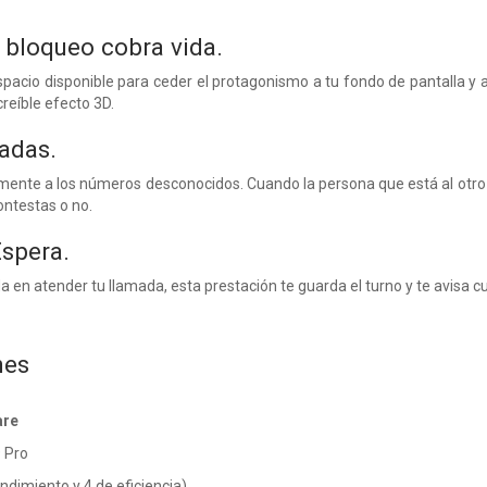
e bloqueo cobra vida.
spacio disponible para ceder el protagonismo a tu fondo de pantalla y 
reíble efecto 3D.
madas.
nte a los números desconocidos. Cuando la persona que está al otro la
ontestas o no.
Espera.
a en atender tu llamada, esta prestación te guarda el turno y te avisa c
nes
are
 Pro
ndimiento y 4 de eficiencia)