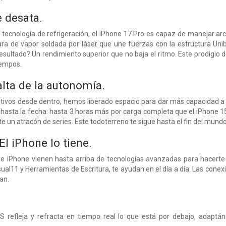
e desata.
tecnología de refrigeración, el iPhone 17 Pro es capaz de manejar ar
a de vapor soldada por láser que une fuerzas con la estructura Unibo
resultado? Un rendimiento superior que no baja el ritmo. Este prodigio 
iempos.
lta de la autonomía.
sitivos desde dentro, hemos liberado espacio para dar más capacidad a 
hasta la fecha: hasta 3 horas más por carga completa que el iPhone 15
e un atracón de series. Este todoterreno te sigue hasta el fin del mundo
El iPhone lo tiene.
e iPhone vienen hasta arriba de tecnologías avanzadas para hacerte la
sual11 y Herramientas de Escritura, te ayudan en el día a día. Las cone
an.
S refleja y refracta en tiempo real lo que está por debajo, adaptá