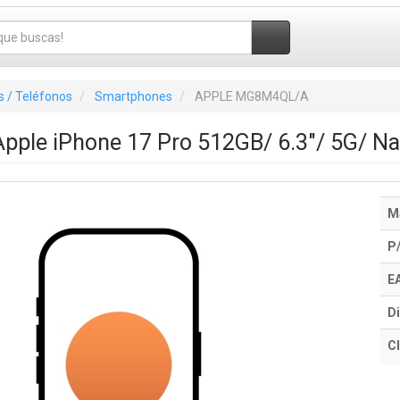
 / Teléfonos
Smartphones
APPLE MG8M4QL/A
pple iPhone 17 Pro 512GB/ 6.3"/ 5G/ N
M
P
E
Di
Cl