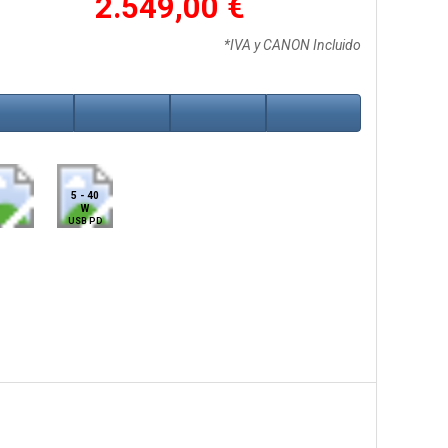
2.549,00 €
*IVA y CANON Incluido
5 - 40
W
USB PD