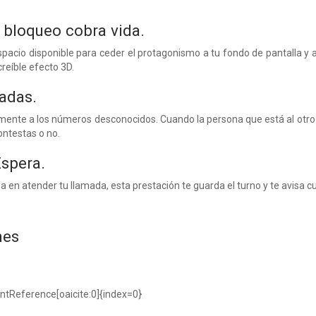
e bloqueo cobra vida.
spacio disponible para ceder el protagonismo a tu fondo de pantalla y 
reíble efecto 3D.
madas.
nte a los números desconocidos. Cuando la persona que está al otro la
ontestas o no.
Espera.
a en atender tu llamada, esta prestación te guarda el turno y te avisa c
nes
ntReference[oaicite:0]{index=0}