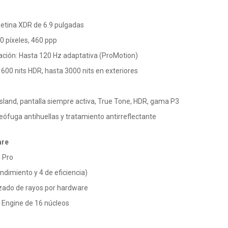
Retina XDR de 6.9 pulgadas
0 píxeles, 460 ppp
ación: Hasta 120 Hz adaptativa (ProMotion)
, 1600 nits HDR, hasta 3000 nits en exteriores
sland, pantalla siempre activa, True Tone, HDR, gama P3
eófuga antihuellas y tratamiento antirreflectante
are
 Pro
ndimiento y 4 de eficiencia)
azado de rayos por hardware
 Engine de 16 núcleos