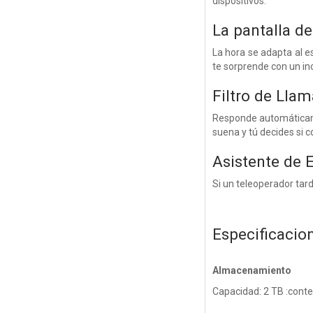
dispositivos.
La pantalla d
La hora se adapta al e
te sorprende con un inc
Filtro de Lla
Responde automáticame
suena y tú decides si c
Asistente de 
Si un teleoperador tard
Especificacio
Almacenamiento
Capacidad: 2 TB :conte