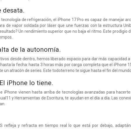
e desata.
tecnología de refrigeración, el iPhone 17 Pro es capaz de manejar ar
a de vapor soldada por láser que une fuerzas con la estructura Unibo
resultado? Un rendimiento superior que no baja el ritmo. Este prodigio 
iempos.
lta de la autonomía.
sitivos desde dentro, hemos liberado espacio para dar más capacidad a 
hasta la fecha: hasta 3 horas más por carga completa que el iPhone 15
e un atracón de series. Este todoterreno te sigue hasta el fin del mundo
El iPhone lo tiene.
e iPhone vienen hasta arriba de tecnologías avanzadas para hacerte la
sual11 y Herramientas de Escritura, te ayudan en el día a día. Las cone
an.
S refleja y refracta en tiempo real lo que está por debajo, adaptá