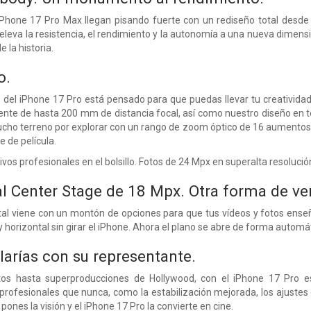
 iPhone 17 Pro Max llegan pisando fuerte con un rediseño total desde
leva la resistencia, el rendimiento y la autonomía a una nueva dimensió
 la historia.
o.
del iPhone 17 Pro está pensado para que puedas llevar tu creatividad 
lente de hasta 200 mm de distancia focal, así como nuestro diseño en 
cho terreno por explorar con un rango de zoom óptico de 16 aumentos.
 de película.
os profesionales en el bolsillo. Fotos de 24 Mpx en superalta resolució
l Center Stage de 18 Mpx.
Otra forma de ver
al viene con un montón de opciones para que tus vídeos y fotos enseñ
y horizontal sin girar el iPhone. Ahora el plano se abre de forma automát
larías con su representante.
 hasta superproducciones de Hollywood, con el iPhone 17 Pro es
profesionales que nunca, como la estabilización mejorada, los ajustes 
pones la visión y el iPhone 17 Pro la convierte en cine.