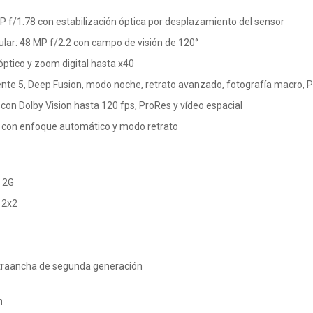
P f/1.78 con estabilización óptica por desplazamiento del sensor
lar: 48 MP f/2.2 con campo de visión de 120°
óptico y zoom digital hasta x40
gente 5, Deep Fusion, modo noche, retrato avanzado, fotografía macro,
 con Dolby Vision hasta 120 fps, ProRes y vídeo espacial
 con enfoque automático y modo retrato
y 2G
 2x2
traancha de segunda generación
n