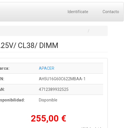
Identifícate
Contacto
.25V/ CL38/ DIMM
arca:
APACER
/N:
AH5U16G60C622MBAA-1
AN:
4712389932525
sponibilidad:
Disponible
255,00 €