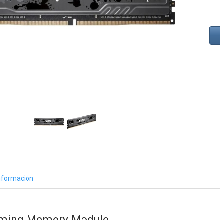
nformación
ming Memory Module