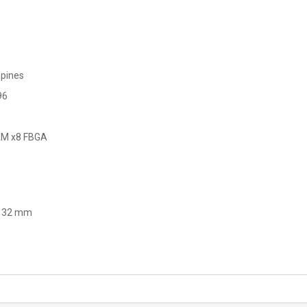
 pines
96
RAM x8 FBGA
x 32 mm