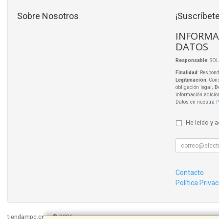
Sobre Nosotros
¡Suscríbete
INFORMA
DATOS
Responsable
: SO
Finalidad
: Respond
Legitimación
: Con
obligación legal;
D
información adicio
Datos en nuestra
P
He leído y 
Contacto
Política Priva
tiendampc.com © 2026