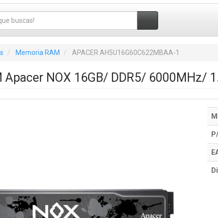
s
Memoria RAM
APACER AH5U16G60C622MBAA-1
 Apacer NOX 16GB/ DDR5/ 6000MHz/ 1
M
P
E
Di